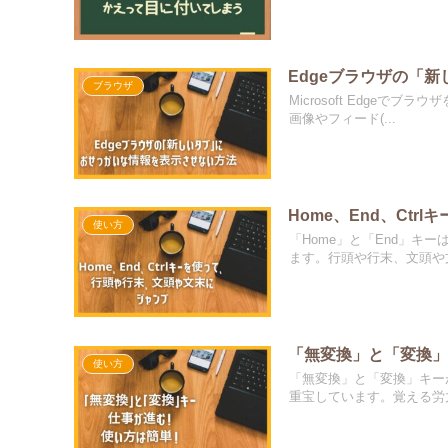
Edgeブラウザの「
ブラウザ
Microsoft Edge
画像やフィード(...
Home、End、Ct
使い方
「Home」と「End」
ます。行頭や行末、文頭や文.
「無変換」と「変換
使い方
「無変換」と「変換」キー
重宝しています。覚える労力