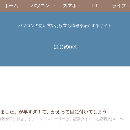
ホーム
パソコン
スマホ
ＩＴ
ライフ
パソコンの使い方やお役立ち情報を紹介するサイト
はじめnet
れました」が早すぎ！て、かえって目に付いてしまう
rt」の記事削除が目に付きます。トップストーリーは、記事タイトルと説明文(スニペ