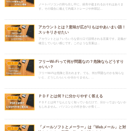
ノートパソコンの持ち出し中に、紛失や盗まれるおそれはありま
す。その場合に備えて内蔵ストレージや外部記...
アカウントとは？意味が広がりもはやあいまい語！
ＩＴ
スッキリさせたい
アカウントとは？いろいろな切り口で説明される言葉です。定義が
確立していない感じです。このような言葉は...
フリーWi-Fiって何が問題なの？危険ならどうすり
ＩＴ
ゃいい？
フリーWi-Fiは危険と言われます。でも、何が問題なのかを知らな
いと、どうしたらいいか分かりません。...
ＰＤＦとは何？に分かりやすく答える
ＩＴ
ＰＤＦとは何？なんとなく知っているだけで、分かってはいないか
もしれません。パソコンとの付き合いが長く...
「メールソフトとメーラー」は「Webメール」と対
ＩＴ