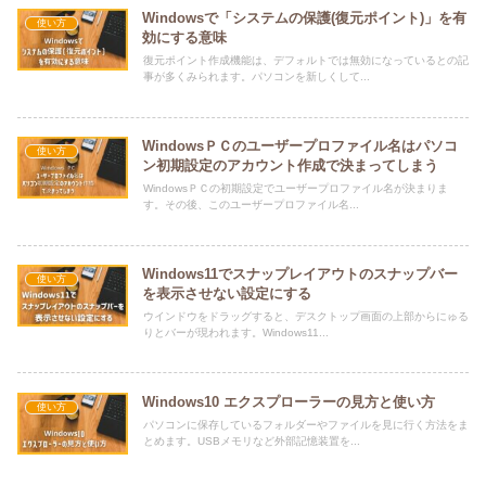
Windowsで「システムの保護(復元ポイント)」を有
使い方
効にする意味
復元ポイント作成機能は、デフォルトでは無効になっているとの記
事が多くみられます。パソコンを新しくして...
WindowsＰＣのユーザープロファイル名はパソコ
使い方
ン初期設定のアカウント作成で決まってしまう
WindowsＰＣの初期設定でユーザープロファイル名が決まりま
す。その後、このユーザープロファイル名...
Windows11でスナップレイアウトのスナップバー
使い方
を表示させない設定にする
ウインドウをドラッグすると、デスクトップ画面の上部からにゅる
りとバーが現われます。Windows11...
Windows10 エクスプローラーの見方と使い方
使い方
パソコンに保存しているフォルダーやファイルを見に行く方法をま
とめます。USBメモリなど外部記憶装置を...