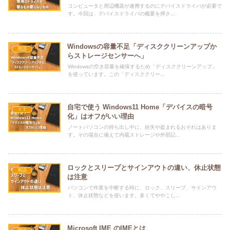
コンピュータと周辺機器が連携するのにデバイスドライバが必要で
す。今回は、デバイスドライバの概要を押さ...
Windowsの容量不足「ディスククリーンアップか
用語
らストレージセンサーへ」
Windowsの空き容量を確保するため「ディスククリーンアップ」
を使っています。この「ディスククリー...
自宅で使う Windows11 Home「デバイスの暗号
ＩＴ
化」はオフがいい理由
ノートパソコンの持ち出し中に、紛失や盗まれるおそれはありま
す。その場合に備えて内蔵ストレージや外部記...
ロックとスリープとサインアウトの違い、休止状態
用語
は注意
パソコンで作業を中断する時に、ロック、スリープ、サインアウ
ト、休止状態などを使います。多くてややこし...
Microsoft IME のIMEとは