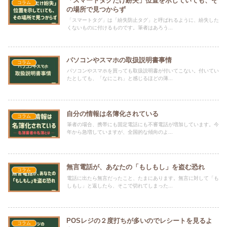
「スマートタグだけ紛失」位置を示していても、そ
コラム
の場所で見つからず
「スマートタグ」は「紛失防止タグ」と呼ばれるように、紛失した
くないものに付けるものです。筆者はあろう...
パソコンやスマホの取扱説明書事情
コラム
パソコンやスマホを買っても取扱説明書が付いてこない。付いてい
たとしても、「なにこれ」と感じるほどの薄...
自分の情報は名簿化されている
コラム
筆者の場合、携帯にも固定電話にも不審電話が増加しています。今
年から急増していますが、全国的な傾向のよ...
無言電話が、あなたの「もしもし」を盗む恐れ
コラム
電話に出たら無言だったこと、たまにあります。無言に対して「も
しもし」と返したら、そこで切れてしまった...
POSレジの２度打ちが多いのでレシートを見るよ
コラム