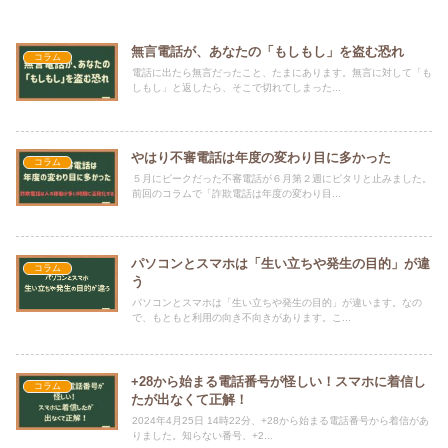
無言電話が、あなたの「もしもし」を盗む恐れ
コラム
電話に出たら無言だったこと、たまにあります。無言に対して「も
しもし」と返したら、そこで切れてしまった...
やはり不審電話は年度の変わり目に多かった
コラム
５月にピークだった不審電話が６月第２週にピタリと止みました。
前回のコラムで「詐欺電話は年度の変わり目...
パソコンとスマホは「生い立ちや発生の目的」が違
コラム
う
パソコンとスマホは「生い立ちや発生の目的」が違います。なの
で、もともと利用の向き不向きがあります。こ...
+28から始まる電話番号が怪しい！スマホに着信し
コラム
たが出なくて正解！
2024年4月25日 14時22分、+28から始まる電話番号から着信があ
りました。知らない番号、+2...