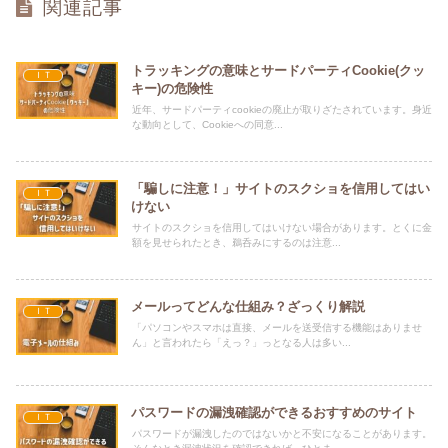
関連記事
トラッキングの意味とサードパーティCookie(クッ
ＩＴ
キー)の危険性
近年、サードパーティcookieの廃止が取りざたされています。身近
な動向として、Cookieへの同意...
「騙しに注意！」サイトのスクショを信用してはい
ＩＴ
けない
サイトのスクショを信用してはいけない場合があります。とくに金
額を見せられたとき、鵜呑みにするのは注意...
メールってどんな仕組み？ざっくり解説
ＩＴ
「パソコンやスマホは直接、メールを送受信する機能はありませ
ん」と言われたら「えっ？」っとなる人は多い...
パスワードの漏洩確認ができるおすすめのサイト
ＩＴ
パスワードが漏洩したのではないかと不安になることがあります。