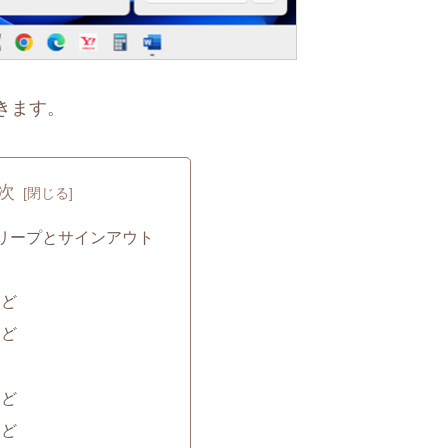
きます。
次
リープとサインアウト
など
など
など
など