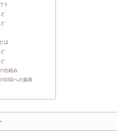
ウト
など
など
とは
など
など
の仕組み
のSSDへの負荷
ト