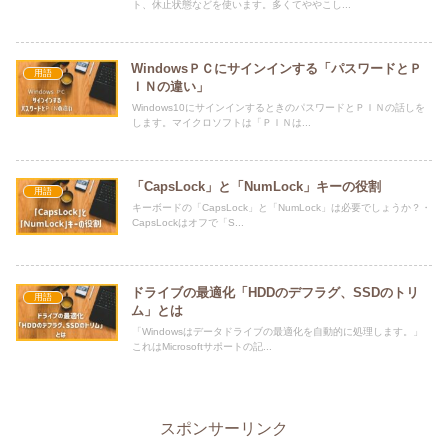
ト、休止状態などを使います。多くてややこし...
WindowsＰＣにサインインする「パスワードとＰ
用語
ＩＮの違い」
Windows10にサインインするときのパスワードとＰＩＮの話しを
します。マイクロソフトは「ＰＩＮは...
「CapsLock」と「NumLock」キーの役割
用語
キーボードの「CapsLock」と「NumLock」は必要でしょうか？・
CapsLockはオフで「S...
ドライブの最適化「HDDのデフラグ、SSDのトリ
用語
ム」とは
「Windowsはデータドライブの最適化を自動的に処理します。」
これはMicrosoftサポートの記...
スポンサーリンク