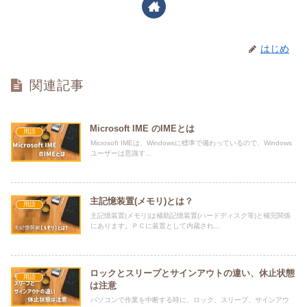
はじめ
関連記事
Microsoft IME のIMEとは
用語
Microsoft IMEは、Windowsに標準で備わっているので、Windows
ユーザーは意識す...
主記憶装置(メモリ)とは？
用語
主記憶装置(メモリ)は補助記憶装置(ハードディスク等)と補完関係
にあります。ＰＣに装置として内蔵され...
ロックとスリープとサインアウトの違い、休止状態
用語
は注意
パソコンで作業を中断する時に、ロック、スリープ、サインアウ