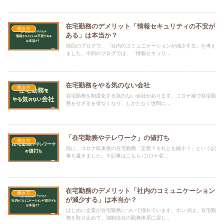
在宅勤務のデメリット「情報セキュリティの不安が
働き方
ある」は本当か？
前回のブログで、「社内のコミュニケーションが減少する」を考え
ました。今回のブログでは、「情報セキュリ...
在宅勤務をやる気のない会社
働き方
在宅勤務を制度化する気のない会社があります。コロナ禍で在宅勤
務をせざるを得なくなり、しかたなく世間に...
「在宅勤務やテレワーク」の値打ち
働き方
前に、コロナ収束後の在宅勤務「定着？それとも縮小？」という記
事を書きました。※記事はこちら↓コロナ収...
在宅勤務のデメリット「社内のコミュニケーション
働き方
が減少する」は本当か？
はじめに企業が在宅勤務について揺れています。ホンダは、在宅勤
務を取り止めて、強制出社の勤務体系に戻し...